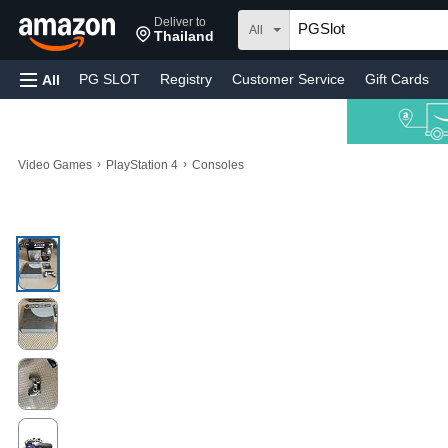
Deliver to
All
Thailand
PG SLOT
Registry
Customer Service
Gift Cards
All
›
›
Video Games
PlayStation 4
Consoles