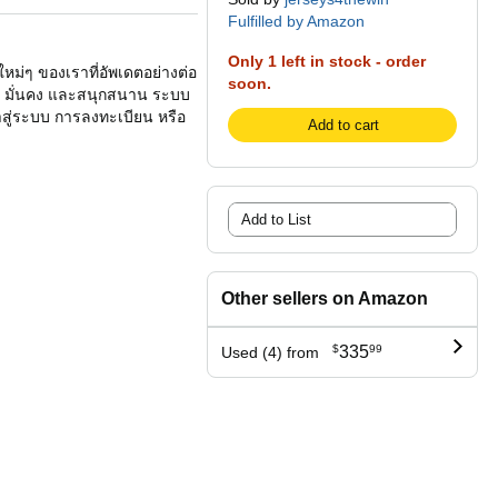
Fulfilled by Amazon
Only 1 left in stock - order
ม่ๆ ของเราที่อัพเดตอย่างต่อ
soon.
ไหล มั่นคง และสนุกสนาน ระบบ
สู่ระบบ การลงทะเบียน หรือ
Add to cart
Add to List
Other sellers on Amazon
$
335
99
Used (4) from