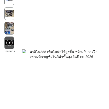
2 VIDEOS