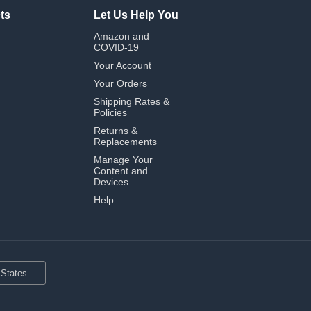
ts
Let Us Help You
Amazon and
COVID-19
Your Account
Your Orders
Shipping Rates &
Policies
Returns &
Replacements
Manage Your
Content and
Devices
Help
 States