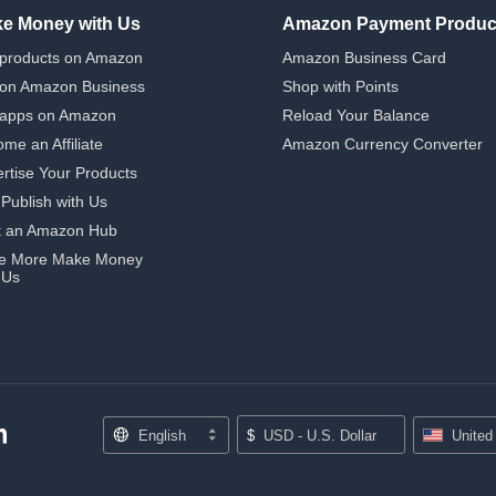
e Money with Us
Amazon Payment Produc
 products on Amazon
Amazon Business Card
 on Amazon Business
Shop with Points
 apps on Amazon
Reload Your Balance
me an Affiliate
Amazon Currency Converter
rtise Your Products
-Publish with Us
t an Amazon Hub
e More Make Money
 Us
English
$
USD - U.S. Dollar
United