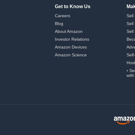
Get to Know Us
Mak
Careers
Sell
Blog
Sell
About Amazon
Sell
Investor Relations
Beco
Amazon Devices
Adve
Amazon Science
Self
Hos
›
Se
with