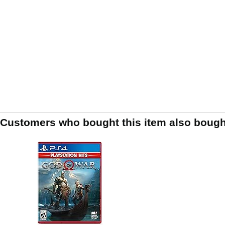
Customers who bought this item also bough