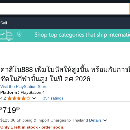
Sell
คาสิโน888 เพิ่มโบนัสให้สูงขึ้น พร้อมกับกา
ชัดในกีฬาขั้นสูง ในปี คศ 2026
Visit the PlayStation Store
Platform :
PlayStation 4
4.2
394 ratings
719
$
98
$123.86 Shipping & Import Charges to Thailand
Details
Only 1 left in stock - order soon.