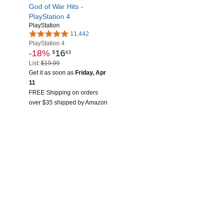
God of War Hits -
PlayStation 4
PlayStation
11,442
PlayStation 4
-18%
16
$
43
List:
$19.99
Get it as soon as
Friday, Apr
11
FREE Shipping on orders
over $35 shipped by Amazon