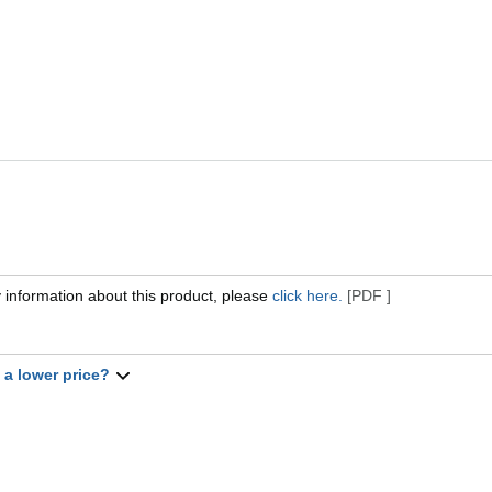
 information about this product, please
click here.
[PDF ]
t a lower price?