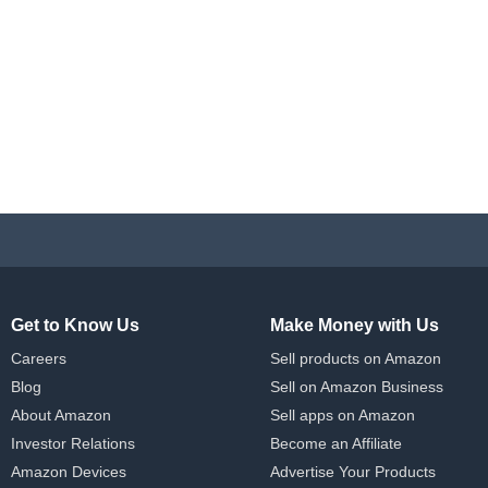
Get to Know Us
Make Money with Us
Careers
Sell products on Amazon
Blog
Sell on Amazon Business
About Amazon
Sell apps on Amazon
Investor Relations
Become an Affiliate
Amazon Devices
Advertise Your Products