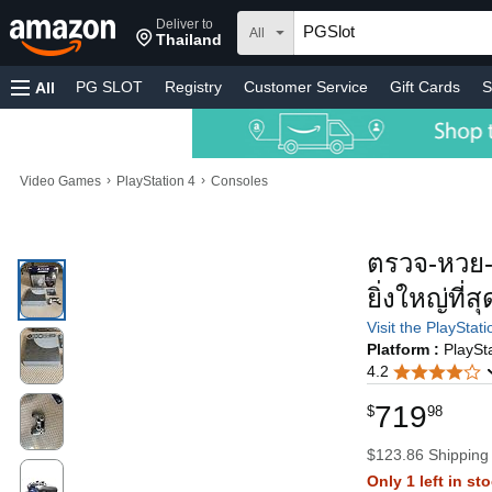
Deliver to
All
Thailand
PG SLOT
Registry
Customer Service
Gift Cards
S
All
›
›
Video Games
PlayStation 4
Consoles
ตรวจ-หวย-2
ยิ่งใหญ่ที่ส
Visit the PlayStat
Platform :
PlaySt
4.2
719
$
98
$123.86 Shipping
Only 1 left in st