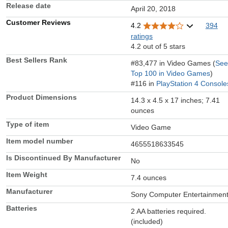
Release date
April 20, 2018
Customer Reviews
4.2
394
ratings
4.2 out of 5 stars
Best Sellers Rank
#83,477 in Video Games (
See
Top 100 in Video Games
)
#116 in
PlayStation 4 Console
Product Dimensions
14.3 x 4.5 x 17 inches; 7.41
ounces
Type of item
Video Game
Item model number
4655518633545
Is Discontinued By Manufacturer
No
Item Weight
7.4 ounces
Manufacturer
Sony Computer Entertainmen
Batteries
2 AA batteries required.
(included)