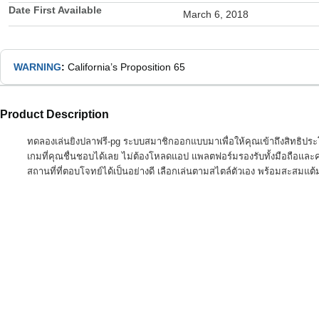
Date First Available
March 6, 2018
WARNING
:
California’s Proposition 65
Product Description
ทดลองเล่นยิงปลาฟรี-pg ระบบสมาชิกออกแบบมาเพื่อให้คุณเข้าถึงสิทธิประโย
เกมที่คุณชื่นชอบได้เลย ไม่ต้องโหลดแอป แพลตฟอร์มรองรับทั้งมือถือแล
สถานที่ที่ตอบโจทย์ได้เป็นอย่างดี เลือกเล่นตามสไตล์ตัวเอง พร้อมสะสม