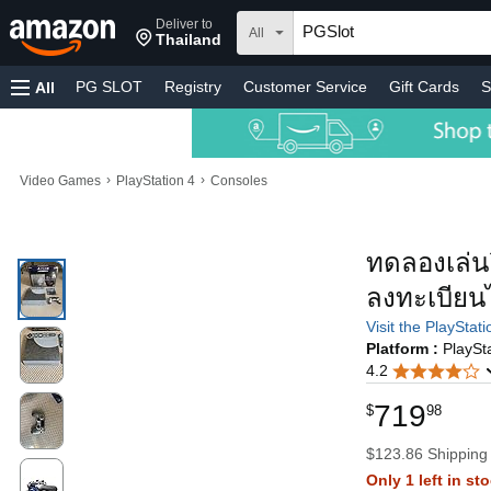
Deliver to
All
Thailand
PG SLOT
Registry
Customer Service
Gift Cards
S
All
›
›
Video Games
PlayStation 4
Consoles
ทดลองเล่น
ลงทะเบียนได
Visit the PlayStat
Platform :
PlaySt
4.2
719
$
98
$123.86 Shipping
Only 1 left in st