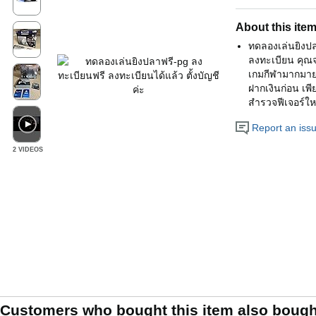
About this ite
ทดลองเล่นยิงปลา
ลงทะเบียน คุณจ
เกมกีฬามากมายโ
ฝากเงินก่อน เพ
สำรวจฟีเจอร์ให
Report an issue
2 VIDEOS
Customers who bought this item also bough