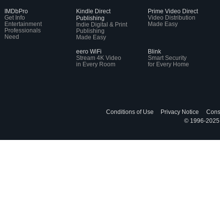
IMDbPro
Kindle Direct
Prime Video Direct
Get Info
Video Distribution
Publishing
Entertainment
Made Easy
Indie Digital & Print
Professionals
Publishing
Need
Made Easy
eero WiFi
Blink
Stream 4K Video
Smart Security
in Every Room
for Every Home
Conditions of Use
Privacy Notice
Cons
© 1996-2025, 