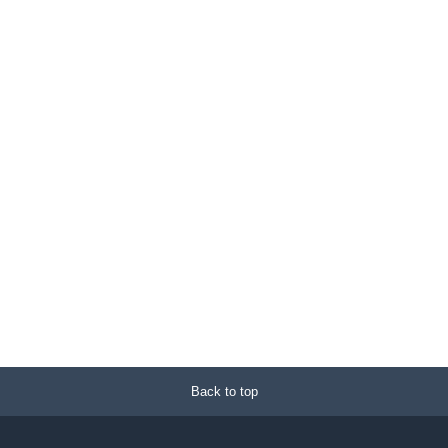
Back to top