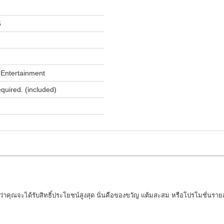
5
Entertainment
equired. (included)
าคุณจะได้รับสิทธิ์ประโยชน์สูงสุด นั่นคือของขวัญ แต้มสะสม หรือโปรโมชั่นรายสัป