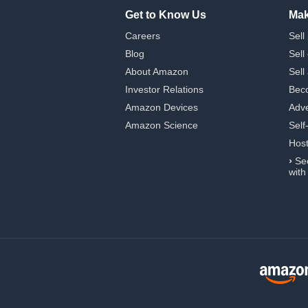
Get to Know Us
Mak
Careers
Sell
Blog
Sell
About Amazon
Sell
Investor Relations
Beco
Amazon Devices
Adve
Amazon Science
Self
Hos
›
Se
with