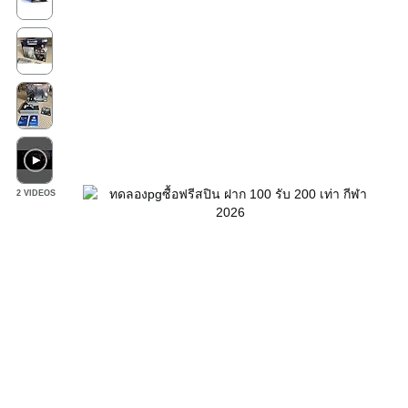
2 VIDEOS