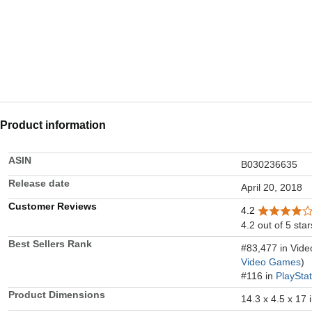
Product information
ASIN
B030236635
Release date
April 20, 2018
Customer Reviews
4.2
4.2 out of 5 star
Best Sellers Rank
#83,477 in Vid
Video Games
)
#116 in
PlaySta
Product Dimensions
14.3 x 4.5 x 17