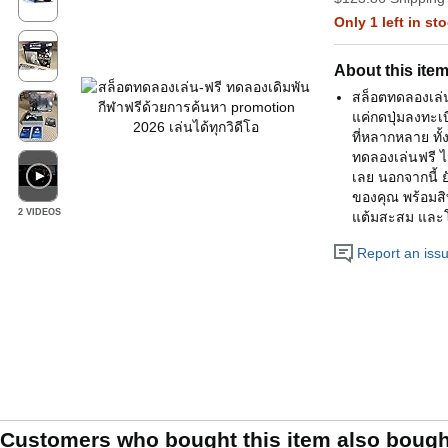
Only 1 left in st
About this ite
สล็อตทดลองเล่น-
แค่กดปุ่มลงทะเ
ที่หลากหลาย ทั้
ทดลองเล่นฟรี ไม
เลย นอกจากนี้ 
ของคุณ พร้อมส
2 VIDEOS
แต้มสะสม และโ
Report an issue
Customers who bought this item also bough