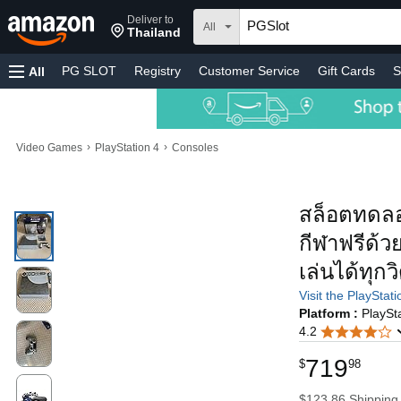
Deliver to
All
Thailand
PG SLOT
Registry
Customer Service
Gift Cards
S
All
›
›
Video Games
PlayStation 4
Consoles
สล็อตทดลอ
กีฬาฟรีด้
เล่นได้ทุกว
Visit the PlayStat
Platform :
PlaySt
4.2
719
$
98
$123.86 Shipping