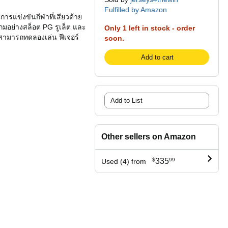
Fulfilled by Amazon
การแข่งขันกีฬาที่เสียวด้าย
ยเกมอย่างสล็อต PG รูเล็ต และ
Only 1 left in stock - order
็สามารถทดลองเล่น ฟีเจอร์
soon.
Add to cart
Add to List
Other sellers on Amazon
$
335
99
Used (4) from