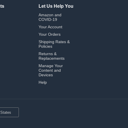
ts
Let Us Help You
Amazon and
COVID-19
Your Account
Your Orders
Shipping Rates &
Policies
Returns &
Replacements
Manage Your
Content and
Devices
Help
 States