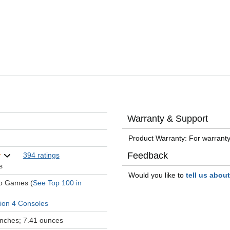
Warranty & Support
Product Warranty: For warranty
Feedback
394 ratings
s
Would you like to
tell us abou
eo Games (
See Top 100 in
tion 4 Consoles
 inches; 7.41 ounces