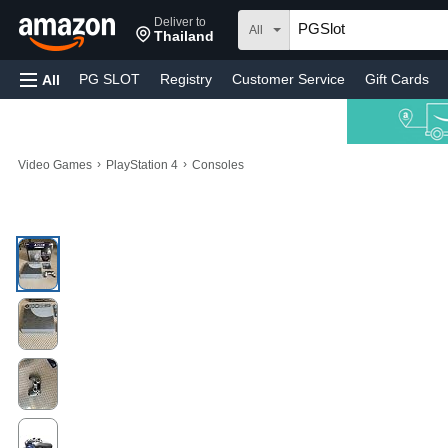
Deliver to
All
Thailand
PG SLOT
Registry
Customer Service
Gift Cards
All
›
›
Video Games
PlayStation 4
Consoles