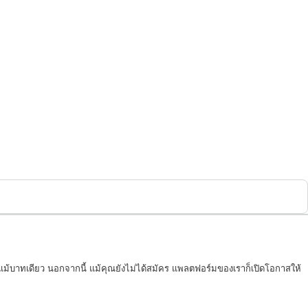
งินแม้บาทเดียว นอกจากนี้ แม้คุณยังไม่ได้สมัคร แพลตฟอร์มของเราก็เปิดโอกาสให้