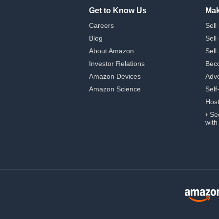
Get to Know Us
Mak
Careers
Sell
Blog
Sell
About Amazon
Sell
Investor Relations
Beco
Amazon Devices
Adve
Amazon Science
Self
Hos
›
Se
with