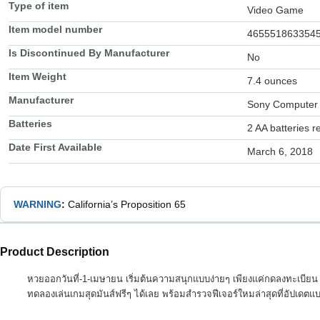
Type of item
Video Game
Item model number
465551863354
Is Discontinued By Manufacturer
No
Item Weight
7.4 ounces
Manufacturer
Sony Computer 
Batteries
2 AA batteries r
Date First Available
March 6, 2018
WARNING
:
California’s Proposition 65
Product Description
หวยออกวันที่-1-เมษายน เริ่มต้นความสนุกแบบง่ายๆ เพียงแค่กดลงทะเบียน คุ
ทดลองเล่นเกมสุดมันส์ฟรีๆ ได้เลย พร้อมสำรวจฟีเจอร์ใหมล่าสุดที่อัปเดตแบ