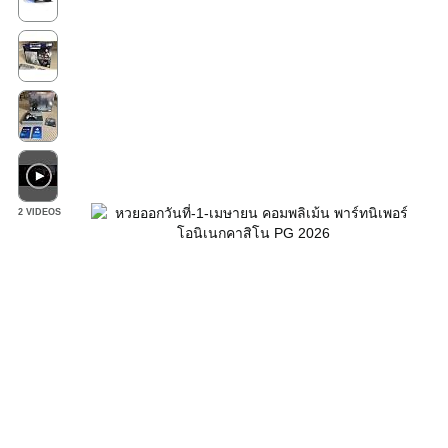
2 VIDEOS