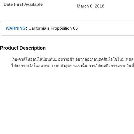
Date First Available
March 6, 2018
WARNING
:
California’s Proposition 65
Product Description
เว็บ-คาสิโนออนไลน์อันดับ1 อย่ารอช้า อยากลองก่อนตัดสินใจใช่ไหม ทดลองเ
ไปแลกรางวัลในอนาคต ระบบล่าสุดของเรานั้น การอัปเดตกิจกรรมรายวันที่ไ