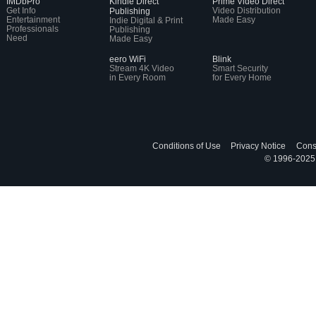
IMDbPro
Kindle Direct
Prime Video Direct
Get Info
Video Distribution
Publishing
Entertainment
Made Easy
Indie Digital & Print
Professionals
Publishing
Need
Made Easy
eero WiFi
Blink
Stream 4K Video
Smart Security
in Every Room
for Every Home
Conditions of Use
Privacy Notice
Cons
© 1996-2025, 