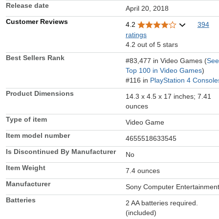
Release date
April 20, 2018
Customer Reviews
4.2
394
ratings
4.2 out of 5 stars
Best Sellers Rank
#83,477 in Video Games (
See
Top 100 in Video Games
)
#116 in
PlayStation 4 Console
Product Dimensions
14.3 x 4.5 x 17 inches; 7.41
ounces
Type of item
Video Game
Item model number
4655518633545
Is Discontinued By Manufacturer
No
Item Weight
7.4 ounces
Manufacturer
Sony Computer Entertainmen
Batteries
2 AA batteries required.
(included)