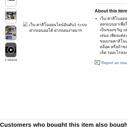
About this ite
เว็บ-คาสิโนออน
ออกแบบมาเพื่อให
เป็นของขวัญ แต
เสมอ เพียงแค่ล
ของเกมคาสิโนแล
สล็อต หรือถ้าชอ
เล็ต รออะไรลอ
2 VIDEOS
Report an issue
Customers who bought this item also bough