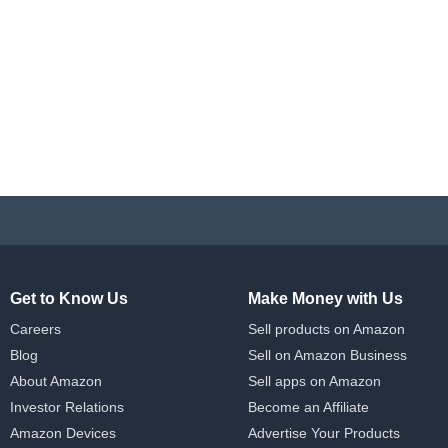
Get to Know Us
Make Money with Us
Careers
Sell products on Amazon
Blog
Sell on Amazon Business
About Amazon
Sell apps on Amazon
Investor Relations
Become an Affiliate
Amazon Devices
Advertise Your Products