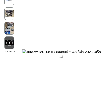
2 VIDEOS