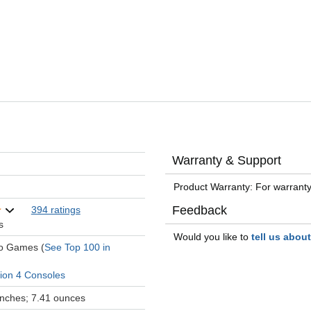
Warranty & Support
Product Warranty: For warranty
Feedback
394 ratings
s
Would you like to
tell us abou
eo Games (
See Top 100 in
tion 4 Consoles
 inches; 7.41 ounces