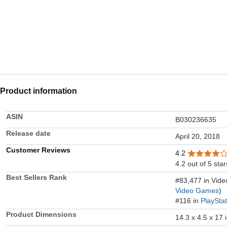
Product information
ASIN
B030236635
Release date
April 20, 2018
Customer Reviews
4.2
4.2 out of 5 star
Best Sellers Rank
#83,477 in Vid
Video Games
)
#116 in
PlaySta
Product Dimensions
14.3 x 4.5 x 17