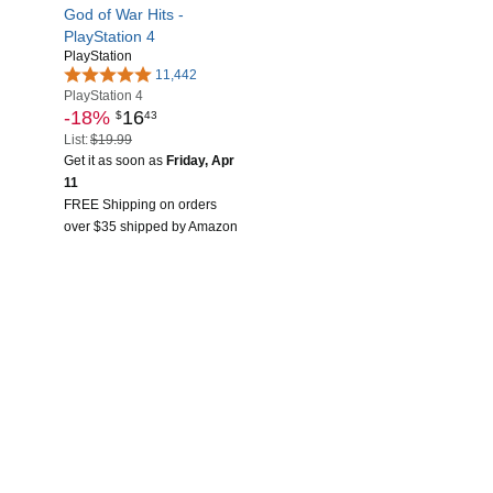
God of War Hits -
PlayStation 4
PlayStation
11,442
PlayStation 4
-18%
16
$
43
List:
$19.99
Get it as soon as
Friday, Apr
11
FREE Shipping on orders
over $35 shipped by Amazon