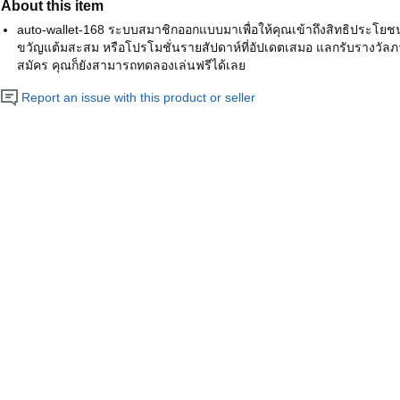
About this item
auto-wallet-168 ระบบสมาชิกออกแบบมาเพื่อให้คุณเข้าถึงสิทธิประโยชน์อ
ขวัญแต้มสะสม หรือโปรโมชั่นรายสัปดาห์ที่อัปเดตเสมอ แลกรับรางวัลภา
สมัคร คุณก็ยังสามารถทดลองเล่นฟรีได้เลย
Report an issue with this product or seller