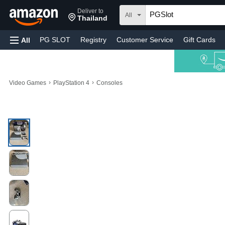
Deliver to
All
Thailand
PG SLOT
Registry
Customer Service
Gift Cards
All
›
›
Video Games
PlayStation 4
Consoles