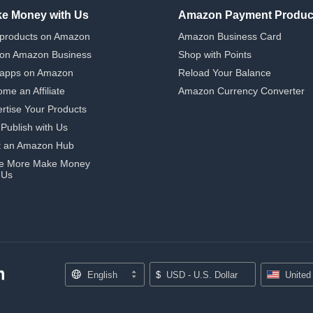
e Money with Us
Amazon Payment Produc
 products on Amazon
Amazon Business Card
 on Amazon Business
Shop with Points
 apps on Amazon
Reload Your Balance
me an Affiliate
Amazon Currency Converter
rtise Your Products
-Publish with Us
t an Amazon Hub
e More Make Money
 Us
English
$
USD - U.S. Dollar
United