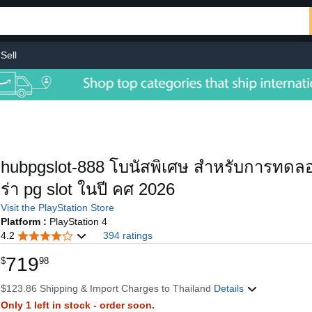
Sell
hubpgslot-888 โบนัสพิเศษ สำหรับการทดลอ
ร่า pg slot ในปี คศ 2026
Visit the PlayStation Store
Platform :
PlayStation 4
4.2
394 ratings
719
$
98
$123.86 Shipping & Import Charges to Thailand
Details
Only 1 left in stock - order soon.