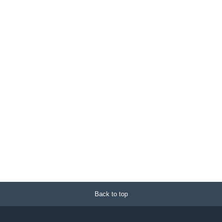
Back to top