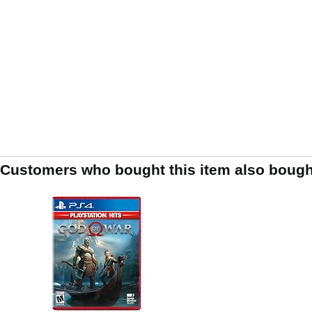
Customers who bought this item also bough