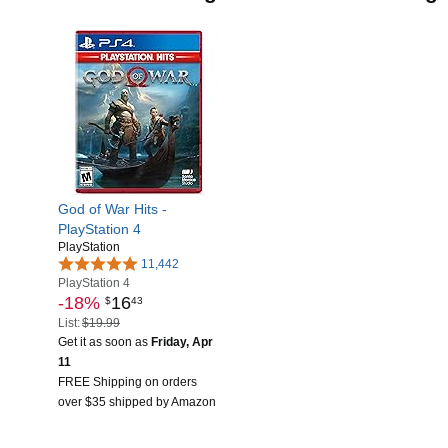
God of War Hits -
PlayStation 4
PlayStation
11,442
PlayStation 4
-18%
16
$
43
List:
$19.99
Get it as soon as
Friday, Apr
11
FREE Shipping on orders
over $35 shipped by Amazon