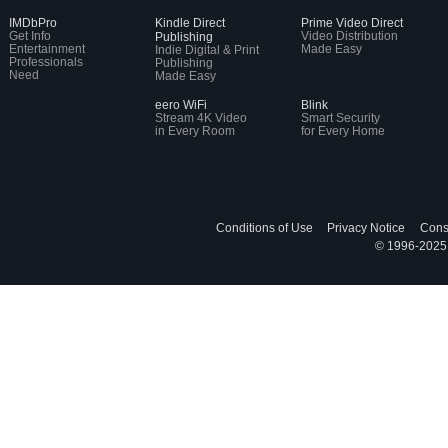
IMDbPro
Kindle Direct
Prime Video Direct
Get Info
Video Distribution
Publishing
Entertainment
Made Easy
Indie Digital & Print
Professionals
Publishing
Need
Made Easy
eero WiFi
Blink
Stream 4K Video
Smart Security
in Every Room
for Every Home
Conditions of Use
Privacy Notice
Cons
© 1996-2025, 