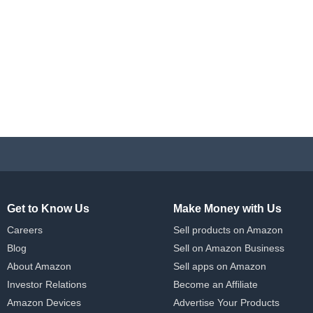
Get to Know Us
Make Money with Us
Careers
Sell products on Amazon
Blog
Sell on Amazon Business
About Amazon
Sell apps on Amazon
Investor Relations
Become an Affiliate
Amazon Devices
Advertise Your Products