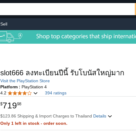
Sell
slot666 ลงทะเบียนปีนี้ รับโบนัสใหญ่มาก
Visit the PlayStation Store
Platform :
PlayStation 4
4.2
394 ratings
719
$
98
$123.86 Shipping & Import Charges to Thailand
Details
Only 1 left in stock - order soon.