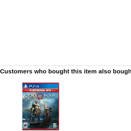
Customers who bought this item also bough