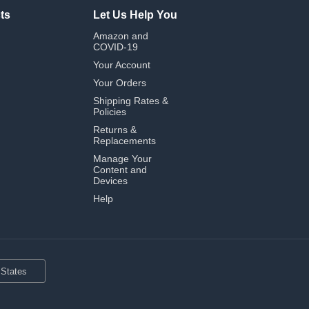
ts
Let Us Help You
Amazon and
COVID-19
Your Account
Your Orders
Shipping Rates &
Policies
Returns &
Replacements
Manage Your
Content and
Devices
Help
 States