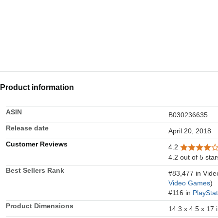
Product information
ASIN
B030236635
Release date
April 20, 2018
Customer Reviews
4.2
4.2 out of 5 star
Best Sellers Rank
#83,477 in Vid
Video Games
)
#116 in
PlaySta
Product Dimensions
14.3 x 4.5 x 17